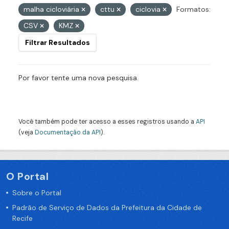
malha cicloviária
cttu
ciclovia
Formatos:
CSV
KMZ
Filtrar Resultados
Por favor tente uma nova pesquisa.
Você também pode ter acesso a esses registros usando a
API
(veja
Documentação da API
).
O Portal
Sobre o Portal
Padrão de Serviço de Dados da Prefeitura da Cidade de
Recife