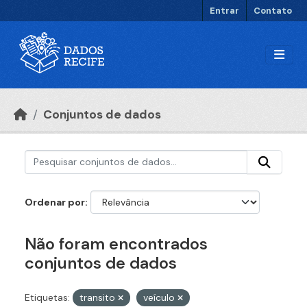
Ir para o conteúdo principal
Entrar
Contato
Conjuntos de dados
Ordenar por
Não foram encontrados
conjuntos de dados
Etiquetas:
transito
veículo