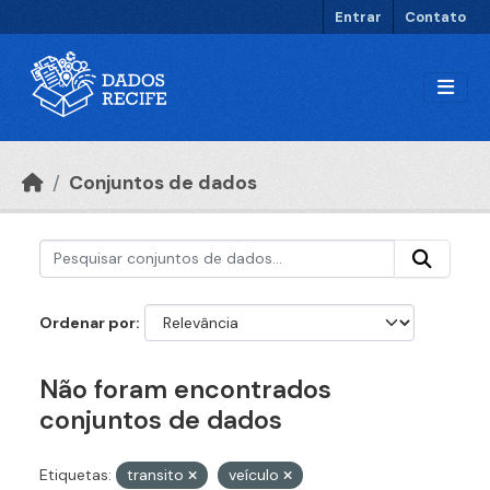
Ir para o conteúdo principal
Entrar
Contato
Conjuntos de dados
Ordenar por
Não foram encontrados
conjuntos de dados
Etiquetas:
transito
veículo