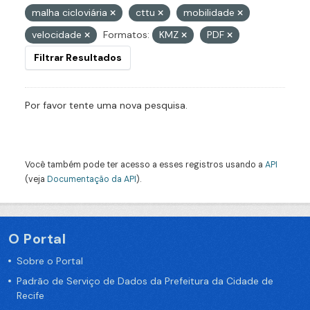
malha cicloviária
cttu
mobilidade
velocidade
Formatos:
KMZ
PDF
Filtrar Resultados
Por favor tente uma nova pesquisa.
Você também pode ter acesso a esses registros usando a
API
(veja
Documentação da API
).
O Portal
Sobre o Portal
Padrão de Serviço de Dados da Prefeitura da Cidade de
Recife