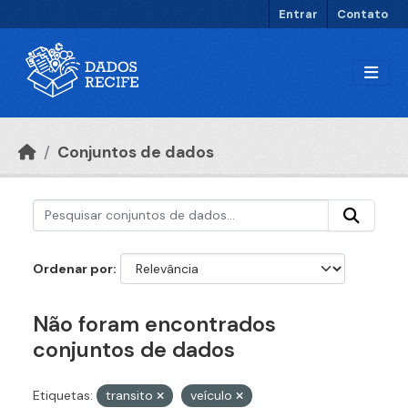
Ir para o conteúdo principal
Entrar
Contato
Conjuntos de dados
Ordenar por
Não foram encontrados
conjuntos de dados
Etiquetas:
transito
veículo