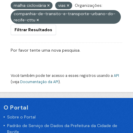
malha cicloviária
vias
Organizações:
companhia-de-transito-e-transporte-urbano-do-
recife-cttu
Filtrar Resultados
Por favor tente uma nova pesquisa.
Você também pode ter acesso a esses registros usando a
API
(veja
Documentação da API
).
O Portal
Sobre o Portal
Padrão de Serviço de Dados da Prefeitura da Cidade de
Recife