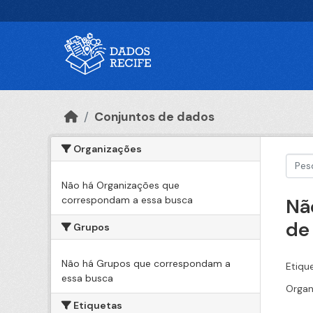
Ir para o conteúdo principal
Conjuntos de dados
Organizações
Não há Organizações que
correspondam a essa busca
Nã
de
Grupos
Não há Grupos que correspondam a
Etiqu
essa busca
Organ
Etiquetas