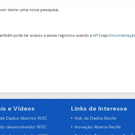
avor tente uma nova pesquisa.
ambém pode ter acesso a esses registros usando a
API
(veja
Documentação
is e Vídeos
Links de Interesse
 de Dados Abertos W3C
Hub de Dados Recife
 do desenvolvedor W3C
Inovação Aberta Recife