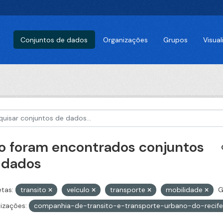
Conjuntos de dados
Organizações
Grupos
Visua
o foram encontrados conjuntos
 dados
etas:
transito
veículo
transporte
mobilidade
G
izações:
companhia-de-transito-e-transporte-urbano-do-recif