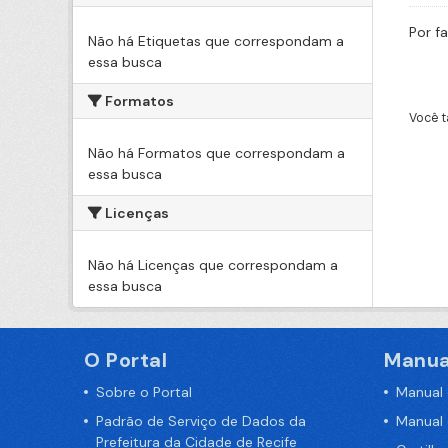
Por f
Não há Etiquetas que correspondam a
essa busca
Formatos
Você t
Não há Formatos que correspondam a
essa busca
Licenças
Não há Licenças que correspondam a
essa busca
O Portal
Manua
Sobre o Portal
Manual
Padrão de Serviço de Dados da
Manual
Prefeitura da Cidade de Recife