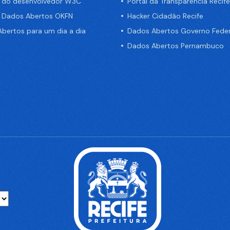
a do desenvolvedor W3C
Portal da Transparência Recife
e Dados Abertos OKFN
Hacker Cidadão Recife
bertos para um dia a dia
Dados Abertos Governo Feder
Dados Abertos Pernambuco