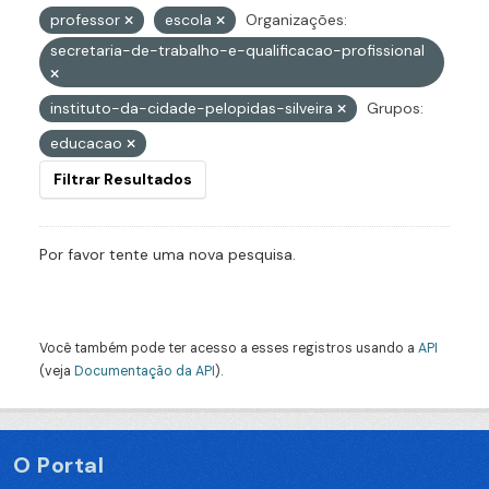
professor
escola
Organizações:
secretaria-de-trabalho-e-qualificacao-profissional
instituto-da-cidade-pelopidas-silveira
Grupos:
educacao
Filtrar Resultados
Por favor tente uma nova pesquisa.
Você também pode ter acesso a esses registros usando a
API
(veja
Documentação da API
).
O Portal