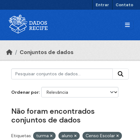
Ir para o conteúdo principal
Entrar
Contato
Conjuntos de dados
Ordenar por
Não foram encontrados
conjuntos de dados
Etiquetas:
turma
aluno
Censo Escolar