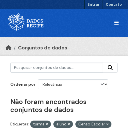
Ir para o conteúdo principal
Entrar
Contato
Conjuntos de dados
Ordenar por
Não foram encontrados
conjuntos de dados
Etiquetas:
turma
aluno
Censo Escolar