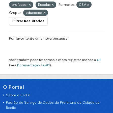
professor
Escolas
Formatos:
CSV
Grupos:
educacao
Filtrar Resultados
Por favor tente uma nova pesquisa.
Você também pode ter acesso a esses registros usando a
API
(veja
Documentação da API
).
O Portal
Sobre o Portal
Padrão de Serviço de Dados da Prefeitura da Cidade de
Recife