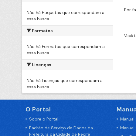
Por f
Não há Etiquetas que correspondam a
essa busca
Formatos
Você t
Não há Formatos que correspondam a
essa busca
Licenças
Não há Licenças que correspondam a
essa busca
O Portal
Manua
Sobre o Portal
Manual
Padrão de Serviço de Dados da
Manual
Prefeitura da Cidade de Recife