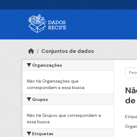
Ir para o conteúdo principal
Conjuntos de dados
Organizações
Não há Organizações que
correspondam a essa busca
Nã
de
Grupos
Não há Grupos que correspondam a
Etiqu
essa busca
Organ
Etiquetas