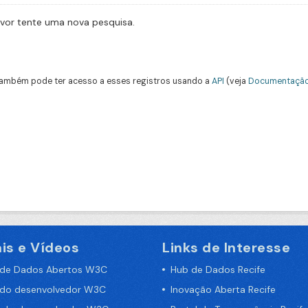
avor tente uma nova pesquisa.
ambém pode ter acesso a esses registros usando a
API
(veja
Documentação
is e Vídeos
Links de Interesse
 de Dados Abertos W3C
Hub de Dados Recife
 do desenvolvedor W3C
Inovação Aberta Recife