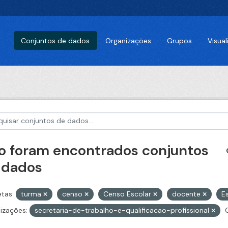
Conjuntos de dados
Organizações
Grupos
Visua
o foram encontrados conjuntos
 dados
etas:
turma
censo
Censo Escolar
docente
E
izações:
secretaria-de-trabalho-e-qualificacao-profissional