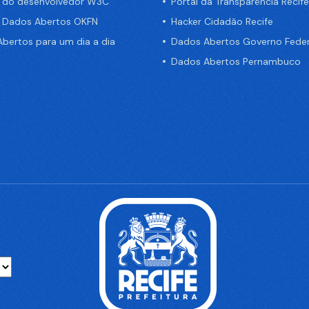
a do desenvolvedor W3C
Portal da Transparência Recife
e Dados Abertos OKFN
Hacker Cidadão Recife
bertos para um dia a dia
Dados Abertos Governo Feder
Dados Abertos Pernambuco