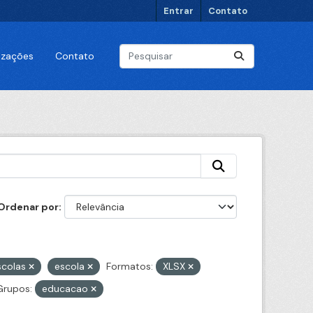
Entrar
Contato
lizações
Contato
Ordenar por
scolas
escola
Formatos:
XLSX
Grupos:
educacao