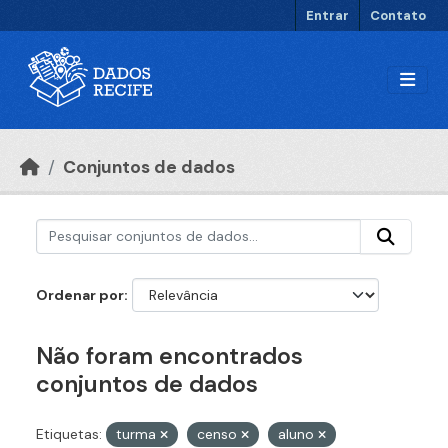
Ir para o conteúdo principal
Entrar
Contato
Conjuntos de dados
Ordenar por
Não foram encontrados
conjuntos de dados
Etiquetas:
turma
censo
aluno