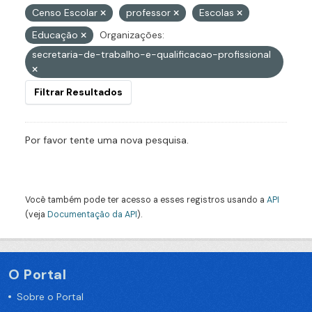
Censo Escolar
professor
Escolas
Educação
Organizações:
secretaria-de-trabalho-e-qualificacao-profissional
Filtrar Resultados
Por favor tente uma nova pesquisa.
Você também pode ter acesso a esses registros usando a
API
(veja
Documentação da API
).
O Portal
Sobre o Portal