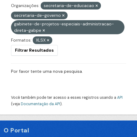
Organizações:
secretaria-de-educacao
secretaria-de-governo
gabinete-de-projetos-especiais-administracao-
direta-gabpe
Formatos:
XLSX
Filtrar Resultados
Por favor tente uma nova pesquisa.
Você também pode ter acesso a esses registros usando a
API
(veja
Documentação da API
).
O Portal