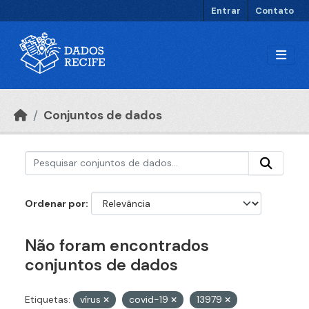
Ir para o conteúdo principal
Entrar
Contato
Conjuntos de dados
Ordenar por
Não foram encontrados
conjuntos de dados
Etiquetas:
vírus
covid-19
13979