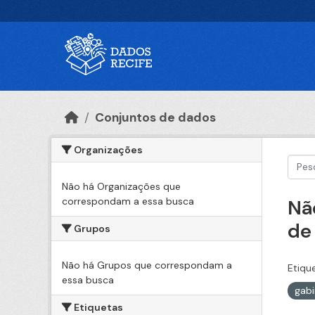
Ir para o conteúdo principal
Conjuntos de dados
Organizações
Não há Organizações que
correspondam a essa busca
Nã
de
Grupos
Não há Grupos que correspondam a
Etiqu
essa busca
gabi
Etiquetas