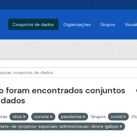
Conjuntos de dados
Organizações
Grupos
Visua
o foram encontrados conjuntos
 dados
etas:
vírus
corona
pandemia
Grupos:
covid
Or
nete-de-projetos-especiais-administracao-direta-gabpe