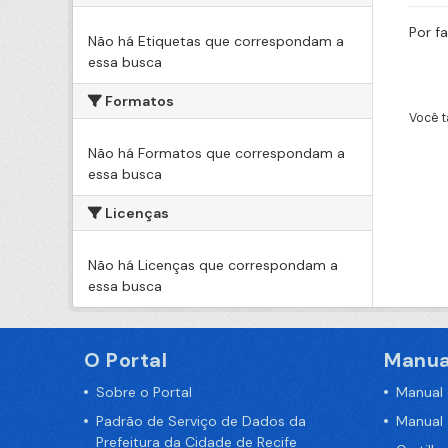
Por f
Não há Etiquetas que correspondam a
essa busca
Formatos
Você t
Não há Formatos que correspondam a
essa busca
Licenças
Não há Licenças que correspondam a
essa busca
O Portal
Manua
Sobre o Portal
Manual
Padrão de Serviço de Dados da
Manual
Prefeitura da Cidade de Recife