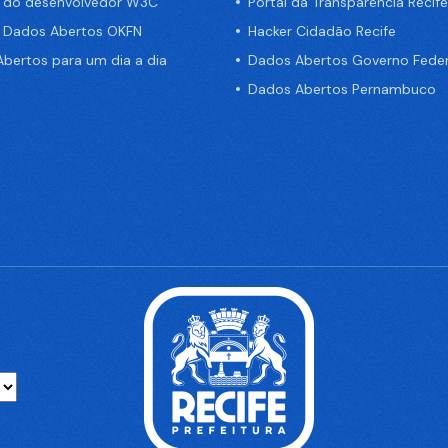
a do desenvolvedor W3C
Portal da Transparência Recife
e Dados Abertos OKFN
Hacker Cidadão Recife
bertos para um dia a dia
Dados Abertos Governo Feder
Dados Abertos Pernambuco