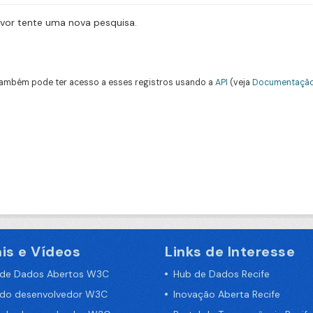
avor tente uma nova pesquisa.
ambém pode ter acesso a esses registros usando a
API
(veja
Documentação
is e Vídeos
Links de Interesse
 de Dados Abertos W3C
Hub de Dados Recife
 do desenvolvedor W3C
Inovação Aberta Recife