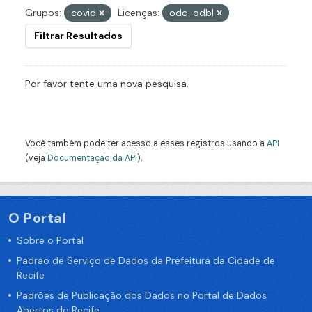
Grupos:
covid
Licenças:
odc-odbl
Filtrar Resultados
Por favor tente uma nova pesquisa.
Você também pode ter acesso a esses registros usando a
API
(veja
Documentação da API
).
O Portal
Sobre o Portal
Padrão de Serviço de Dados da Prefeitura da Cidade de
Recife
Padrões de Publicação dos Dados no Portal de Dados
Abertos do Recife