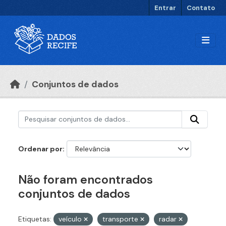
Ir para o conteúdo principal
Entrar
Contato
Conjuntos de dados
Ordenar por
Não foram encontrados
conjuntos de dados
Etiquetas:
veículo
transporte
radar