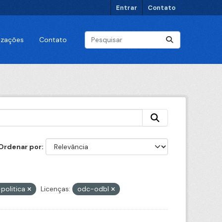
Entrar
Contato
lizações
Contato
Ordenar por
politica
Licenças:
odc-odbl