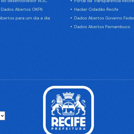
a do desenvolvedor W3C
Portal da Transparência Recife
e Dados Abertos OKFN
Hacker Cidadão Recife
bertos para um dia a dia
Dados Abertos Governo Feder
Dados Abertos Pernambuco