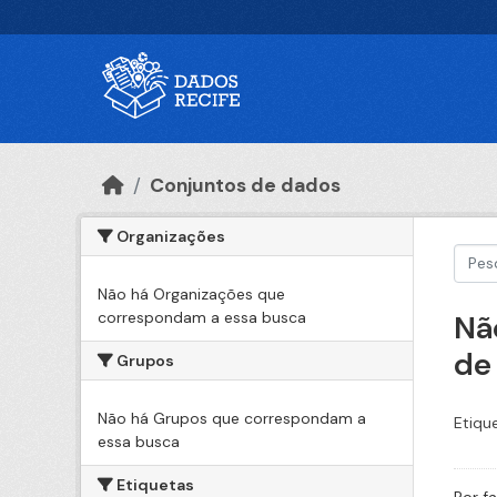
Ir para o conteúdo principal
Conjuntos de dados
Organizações
Não há Organizações que
correspondam a essa busca
Nã
de
Grupos
Não há Grupos que correspondam a
Etiqu
essa busca
Etiquetas