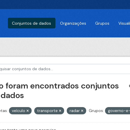
Conjuntos de dados
Organizações
Grupos
Visua
o foram encontrados conjuntos
 dados
etas:
veículo
transporte
radar
Grupos:
governo-e-