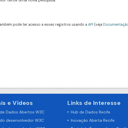
avor tente uma nova pesquisa.
ambém pode ter acesso a esses registros usando a
API
(veja
Documentação
is e Vídeos
Links de Interesse
 de Dados Abertos W3C
Hub de Dados Recife
 do desenvolvedor W3C
Inovação Aberta Recife