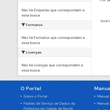
Por f
Não há Etiquetas que correspondam a
essa busca
Você t
Formatos
Não há Formatos que correspondam a
essa busca
Licenças
Não há Licenças que correspondam a
essa busca
O Portal
Manua
Sobre o Portal
Manual
Padrão de Serviço de Dados da
Manual
Prefeitura da Cidade de Recife