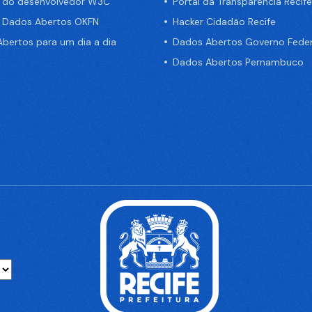
a do desenvolvedor W3C
Portal da Transparência Recife
e Dados Abertos OKFN
Hacker Cidadão Recife
bertos para um dia a dia
Dados Abertos Governo Feder
Dados Abertos Pernambuco