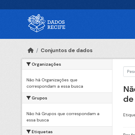
Ir para o conteúdo principal
Conjuntos de dados
Organizações
Não há Organizações que
correspondam a essa busca
Nã
de
Grupos
Não há Grupos que correspondam a
Etiqu
essa busca
Etiquetas