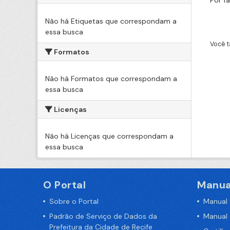
Por f
Não há Etiquetas que correspondam a
essa busca
Você t
Formatos
Não há Formatos que correspondam a
essa busca
Licenças
Não há Licenças que correspondam a
essa busca
O Portal
Manua
Sobre o Portal
Manual
Padrão de Serviço de Dados da
Manual
Prefeitura da Cidade de Recife