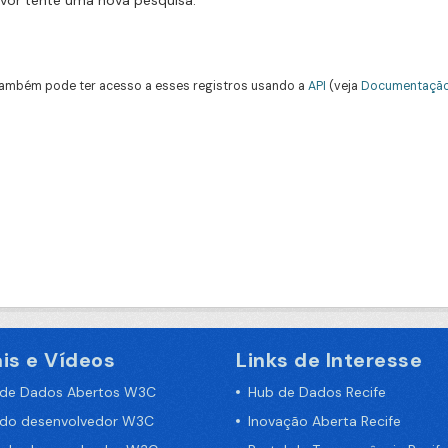
avor tente uma nova pesquisa.
ambém pode ter acesso a esses registros usando a
API
(veja
Documentação
is e Vídeos
Links de Interesse
 de Dados Abertos W3C
Hub de Dados Recife
 do desenvolvedor W3C
Inovação Aberta Recife