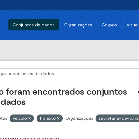
Conjuntos de dados
Organizações
Grupos
Visua
o foram encontrados conjuntos
 dados
etas:
veículo
transito
Organizações:
secretaria-de-turi