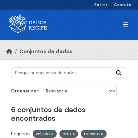
Ir para o conteúdo principal
Entrar
Contato
Conjuntos de dados
Ordenar por
6 conjuntos de dados
encontrados
Etiquetas:
veículo
cttu
transito