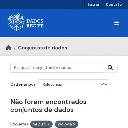
Ir para o conteúdo principal
Entrar
Contato
Conjuntos de dados
Ordenar por
Não foram encontrados
conjuntos de dados
Etiquetas:
veículo
ciclovia