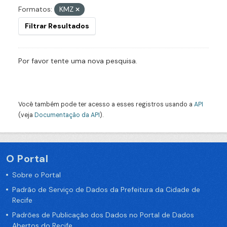
Formatos:
KMZ
Filtrar Resultados
Por favor tente uma nova pesquisa.
Você também pode ter acesso a esses registros usando a
API
(veja
Documentação da API
).
O Portal
Sobre o Portal
Padrão de Serviço de Dados da Prefeitura da Cidade de
Recife
Padrões de Publicação dos Dados no Portal de Dados
Abertos do Recife