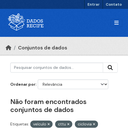
Ir para o conteúdo principal
Entrar
Contato
Conjuntos de dados
Ordenar por
Não foram encontrados
conjuntos de dados
Etiquetas:
veículo
cttu
ciclovia