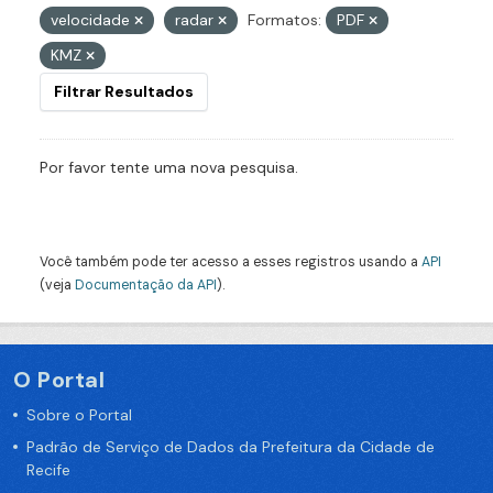
velocidade
radar
Formatos:
PDF
KMZ
Filtrar Resultados
Por favor tente uma nova pesquisa.
Você também pode ter acesso a esses registros usando a
API
(veja
Documentação da API
).
O Portal
Sobre o Portal
Padrão de Serviço de Dados da Prefeitura da Cidade de
Recife