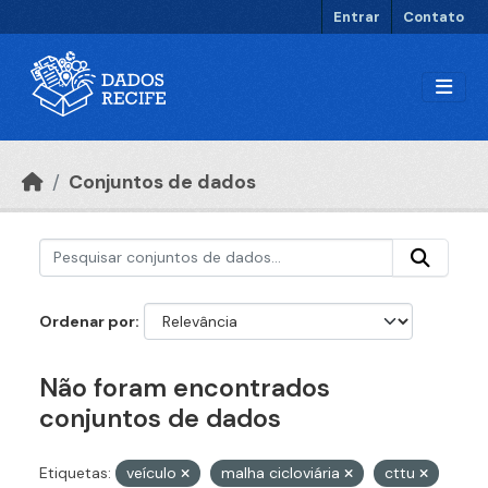
Ir para o conteúdo principal
Entrar
Contato
Conjuntos de dados
Ordenar por
Não foram encontrados
conjuntos de dados
Etiquetas:
veículo
malha cicloviária
cttu