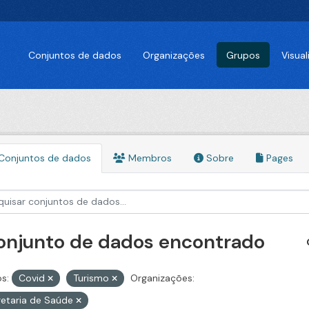
Conjuntos de dados
Organizações
Grupos
Visua
Conjuntos de dados
Membros
Sobre
Pages
conjunto de dados encontrado
s:
Covid
Turismo
Organizações:
etaria de Saúde