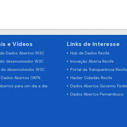
is e Vídeos
Links de Interesse
 de Dados Abertos W3C
Hub de Dados Recife
 do desenvolvedor W3C
Inovação Aberta Recife
a do desenvolvedor W3C
Portal da Transparência Recife
e Dados Abertos OKFN
Hacker Cidadão Recife
bertos para um dia a dia
Dados Abertos Governo Feder
Dados Abertos Pernambuco