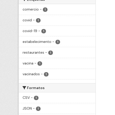
comercio
-
1
covid
-
1
covid-19
-
1
estabelecimento
-
1
restaurantes
-
1
vacina
-
1
vacinados
-
1
Formatos
CSV
-
1
JSON
-
1