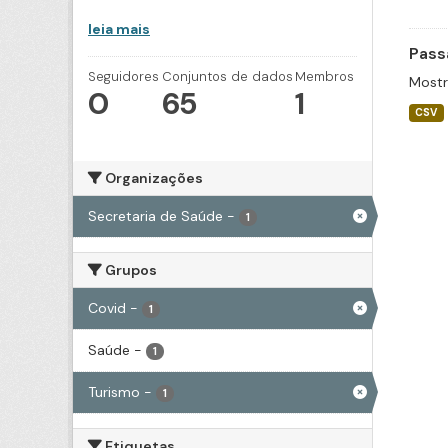
leia mais
Pass
Seguidores
Conjuntos de dados
Membros
Mostr
0
65
1
CSV
Organizações
Secretaria de Saúde
-
1
Grupos
Covid
-
1
Saúde
-
1
Turismo
-
1
Etiquetas