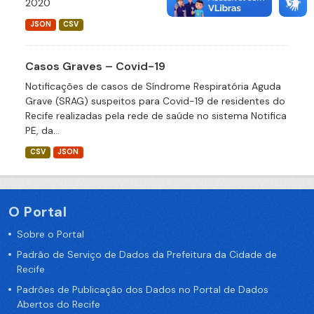
2020
JSON
CSV
Casos Graves – Covid-19
Notificações de casos de Síndrome Respiratória Aguda
Grave (SRAG) suspeitos para Covid-19 de residentes do
Recife realizadas pela rede de saúde no sistema Notifica
PE, da...
CSV
JSON
O Portal
Sobre o Portal
Padrão de Serviço de Dados da Prefeitura da Cidade de
Recife
Padrões de Publicação dos Dados no Portal de Dados
Abertos do Recife