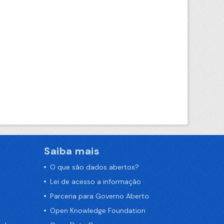
Saiba mais
O que são dados abertos?
Lei de acesso a informação
Parceria para Governo Aberto
Open Knowledge Foundation