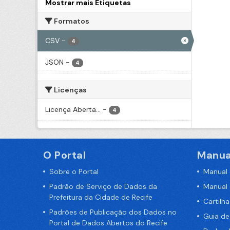
Mostrar mais Etiquetas
Formatos
CSV
-
4
JSON
-
4
Licenças
Licença Aberta...
-
4
O Portal
Manua
Sobre o Portal
Manual
Padrão de Serviço de Dados da
Manual
Prefeitura da Cidade de Recife
Cartilh
Padrões de Publicação dos Dados no
Guia d
Portal de Dados Abertos do Recife