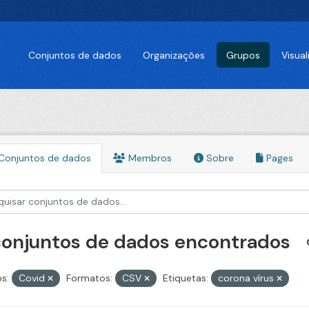
Conjuntos de dados
Organizações
Grupos
Visua
Conjuntos de dados
Membros
Sobre
Pages
conjuntos de dados encontrados
s:
Covid
Formatos:
CSV
Etiquetas:
corona vírus