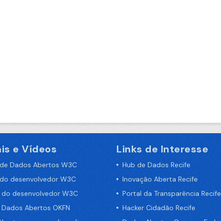
is e Vídeos
Links de Interesse
 de Dados Abertos W3C
Hub de Dados Recife
 do desenvolvedor W3C
Inovação Aberta Recife
a do desenvolvedor W3C
Portal da Transparência Recife
e Dados Abertos OKFN
Hacker Cidadão Recife