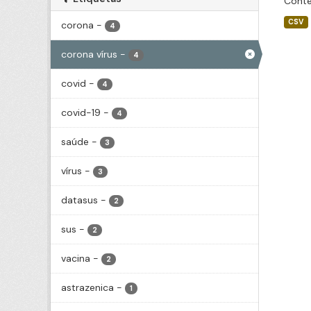
Conté
CSV
corona
-
4
corona vírus
-
4
covid
-
4
covid-19
-
4
saúde
-
3
vírus
-
3
datasus
-
2
sus
-
2
vacina
-
2
astrazenica
-
1