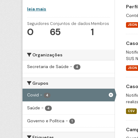
Perf
leia mais
Conté
Seguidores
Conjuntos de dados
Membros
JSON
0
65
1
Caso
Notif
Organizações
SUS N
Secretaria de Saúde
-
4
JSON
Grupos
Caso
Covid
-
Notif
4
realiz
Saúde
-
4
CSV
Governo e Política
-
1
Camp
Etiquetas