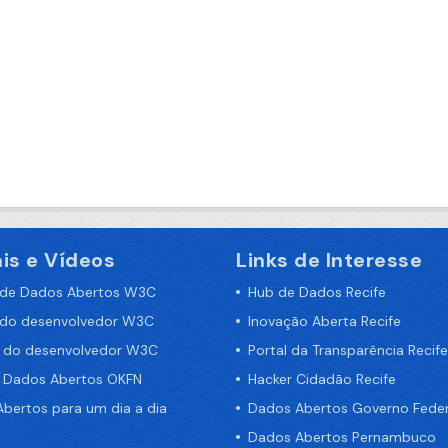
is e Vídeos
Links de Interesse
 de Dados Abertos W3C
Hub de Dados Recife
 do desenvolvedor W3C
Inovação Aberta Recife
a do desenvolvedor W3C
Portal da Transparência Recife
e Dados Abertos OKFN
Hacker Cidadão Recife
bertos para um dia a dia
Dados Abertos Governo Feder
Dados Abertos Pernambuco