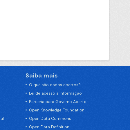
Saiba mais
O que são dados abertos?
Lei de acesso a informação
Parceria para Governo Aberto
Open Knowledge Foundation
al
Open Data Commons
Open Data Definition