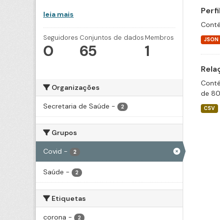
Perf
leia mais
Conté
Seguidores
Conjuntos de dados
Membros
JSON
0
65
1
Rela
Conté
Organizações
de 80
Secretaria de Saúde
-
2
CSV
Grupos
Covid
-
2
Saúde
-
2
Etiquetas
corona
-
2