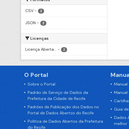
CSV
-
2
JSON
-
2
Licenças
Licença Aberta...
-
2
O Portal
Manua
Sobre o Portal
Manual
Padrão de Serviço de Dados da
Manual
Prefeitura da Cidade de Recife
Cartilh
Padrões de Publicação dos Dados no
Guia d
Portal de Dados Abertos do Recife
Dados A
Política de Dados Abertos da Prefeitura
melhor
do Recife