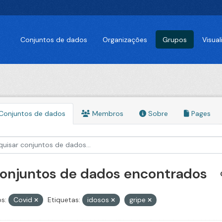
Conjuntos de dados
Organizações
Grupos
Visua
Conjuntos de dados
Membros
Sobre
Pages
conjuntos de dados encontrados
s:
Covid
Etiquetas:
idosos
gripe