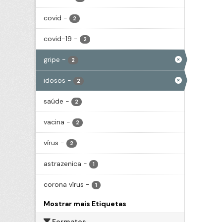
covid
-
2
covid-19
-
2
gripe
-
2
idosos
-
2
saúde
-
2
vacina
-
2
vírus
-
2
astrazenica
-
1
corona vírus
-
1
Mostrar mais Etiquetas
Formatos