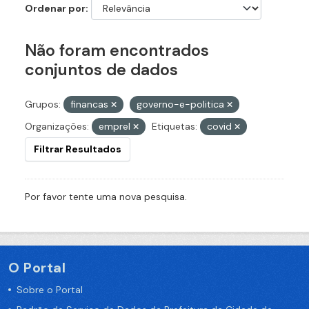
Ordenar por
Não foram encontrados
conjuntos de dados
Grupos:
financas
governo-e-politica
Organizações:
emprel
Etiquetas:
covid
Filtrar Resultados
Por favor tente uma nova pesquisa.
O Portal
Sobre o Portal