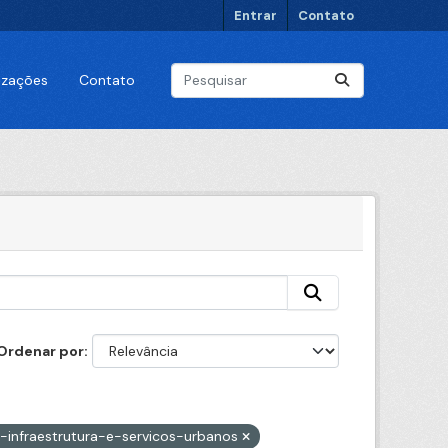
Entrar
Contato
lizações
Contato
Ordenar por
e-infraestrutura-e-servicos-urbanos