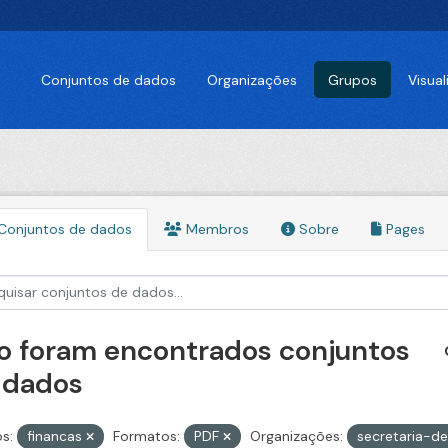
Conjuntos de dados
Organizações
Grupos
Visua
Conjuntos de dados
Membros
Sobre
Pages
o foram encontrados conjuntos
 dados
s:
financas
Formatos:
PDF
Organizações:
secretaria-d