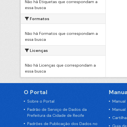
Não há Etiquetas que correspondam a
essa busca
Formatos
Não há Formatos que correspondam a
essa busca
Licenças
Não há Licenças que correspondam a
essa busca
O Portal
Manua
Sobre o Portal
Manual
Padrão de Serviço de Dados da
Manual
Prefeitura da Cidade de Recife
Cartilh
Padrões de Publicação dos Dados no
Guia d