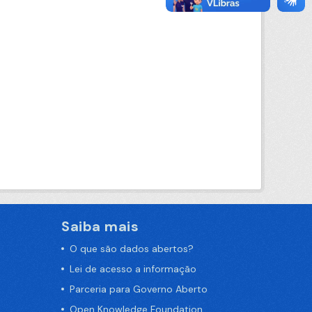
Saiba mais
O que são dados abertos?
Lei de acesso a informação
Parceria para Governo Aberto
Open Knowledge Foundation