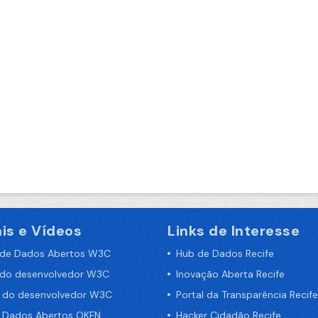
is e Vídeos
Links de Interesse
 de Dados Abertos W3C
Hub de Dados Recife
 do desenvolvedor W3C
Inovação Aberta Recife
a do desenvolvedor W3C
Portal da Transparência Recife
e Dados Abertos OKFN
Hacker Cidadão Recife