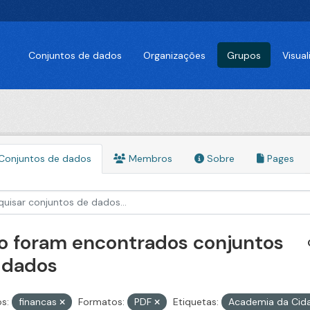
Conjuntos de dados
Organizações
Grupos
Visua
Conjuntos de dados
Membros
Sobre
Pages
o foram encontrados conjuntos
 dados
s:
financas
Formatos:
PDF
Etiquetas:
Academia da Cid