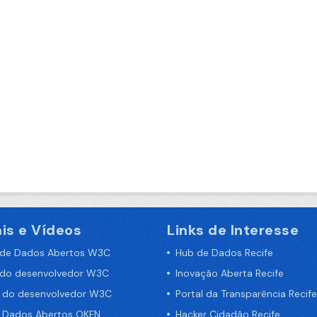
is e Vídeos
Links de Interesse
 de Dados Abertos W3C
Hub de Dados Recife
 do desenvolvedor W3C
Inovação Aberta Recife
a do desenvolvedor W3C
Portal da Transparência Recife
e Dados Abertos OKFN
Hacker Cidadão Recife