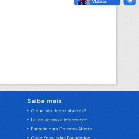
Saiba mais
O que são dados abertos?
Lei de acesso a informação
Parceria para Governo Aberto
Open Knowledge Foundation