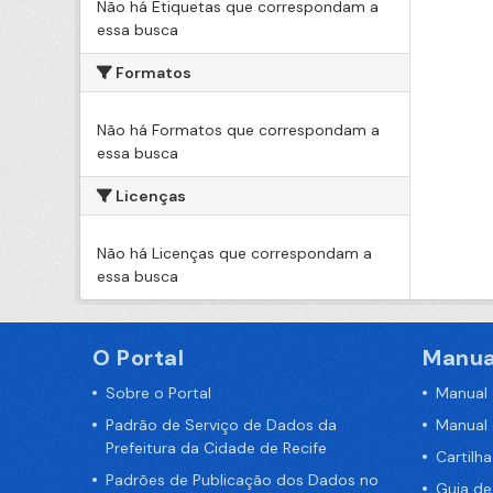
Não há Etiquetas que correspondam a
essa busca
Formatos
Não há Formatos que correspondam a
essa busca
Licenças
Não há Licenças que correspondam a
essa busca
O Portal
Manua
Sobre o Portal
Manual
Padrão de Serviço de Dados da
Manual
Prefeitura da Cidade de Recife
Cartilh
Padrões de Publicação dos Dados no
Guia d