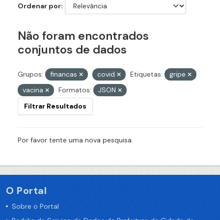
Ordenar por
Não foram encontrados
conjuntos de dados
Grupos:
financas
covid
Etiquetas:
gripe
vacina
Formatos:
JSON
Filtrar Resultados
Por favor tente uma nova pesquisa.
O Portal
Sobre o Portal