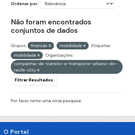
Ordenar por
Não foram encontrados
conjuntos de dados
Grupos:
financas
mobilidade
Etiquetas:
mobilidade
Organizações:
companhia-de-transito-e-transporte-urbano-do-
recife-cttu
Filtrar Resultados
Por favor tente uma nova pesquisa.
O Portal