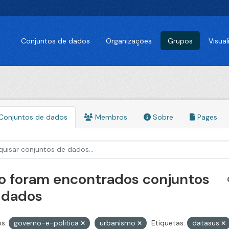
Conjuntos de dados
Organizações
Grupos
Visua
Conjuntos de dados
Membros
Sobre
Pages
o foram encontrados conjuntos
 dados
s:
governo-e-politica
urbanismo
Etiquetas:
datasus