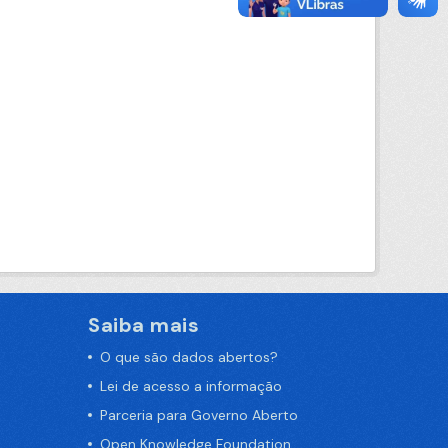
Saiba mais
O que são dados abertos?
Lei de acesso a informação
Parceria para Governo Aberto
Open Knowledge Foundation