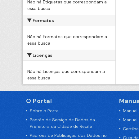
Não há Etiquetas que correspondam a
essa busca
Formatos
Não há Formatos que correspondam a
essa busca
Licenças
Não há Licenças que correspondam a
essa busca
O Portal
Manua
Sobre o Portal
Manual
Padrão de Serviço de Dados da
Manual
Prefeitura da Cidade de Recife
Cartilh
Padrões de Publicação dos Dados no
Guia d