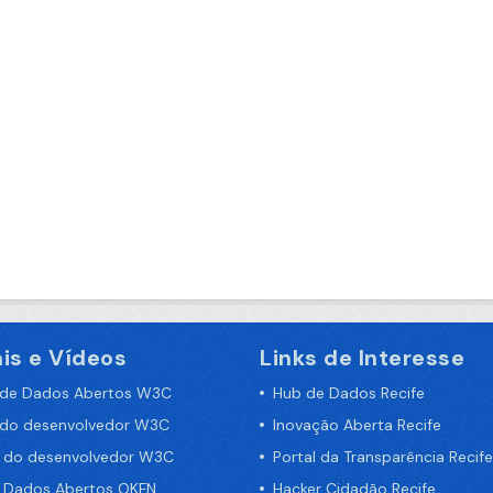
is e Vídeos
Links de Interesse
 de Dados Abertos W3C
Hub de Dados Recife
 do desenvolvedor W3C
Inovação Aberta Recife
a do desenvolvedor W3C
Portal da Transparência Recife
e Dados Abertos OKFN
Hacker Cidadão Recife