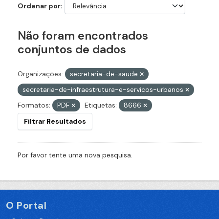
Ordenar por
Não foram encontrados
conjuntos de dados
Organizações:
secretaria-de-saude
secretaria-de-infraestrutura-e-servicos-urbanos
Formatos:
PDF
Etiquetas:
8666
Filtrar Resultados
Por favor tente uma nova pesquisa.
O Portal