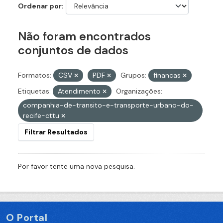
Ordenar por
Não foram encontrados
conjuntos de dados
Formatos:
CSV
PDF
Grupos:
financas
Etiquetas:
Atendimento
Organizações:
companhia-de-transito-e-transporte-urbano-do-
recife-cttu
Filtrar Resultados
Por favor tente uma nova pesquisa.
O Portal