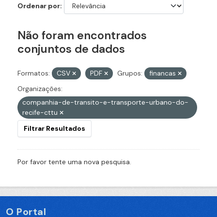
Ordenar por
Não foram encontrados
conjuntos de dados
Formatos:
CSV
PDF
Grupos:
financas
Organizações:
companhia-de-transito-e-transporte-urbano-do-
recife-cttu
Filtrar Resultados
Por favor tente uma nova pesquisa.
O Portal