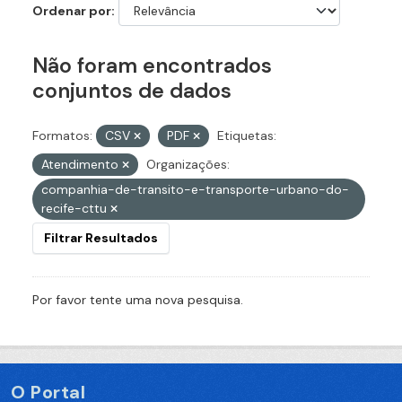
Ordenar por
Não foram encontrados
conjuntos de dados
Formatos:
CSV
PDF
Etiquetas:
Atendimento
Organizações:
companhia-de-transito-e-transporte-urbano-do-
recife-cttu
Filtrar Resultados
Por favor tente uma nova pesquisa.
O Portal