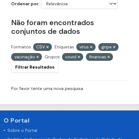
Ordenar por
Não foram encontrados
conjuntos de dados
Formatos:
CSV
Etiquetas:
vírus
gripe
vacinação
Grupos:
covid
financas
Filtrar Resultados
Por favor tente uma nova pesquisa.
O Portal
Sobre o Portal