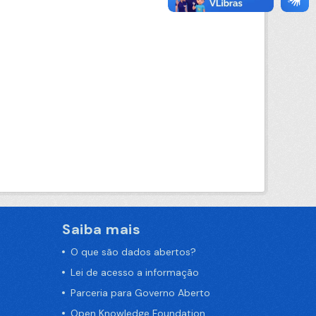
Saiba mais
O que são dados abertos?
Lei de acesso a informação
Parceria para Governo Aberto
Open Knowledge Foundation