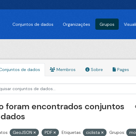
Conjuntos de dados
Organizações
Grupos
Visua
Conjuntos de dados
Membros
Sobre
Pages
o foram encontrados conjuntos
 dados
tos:
GeoJSON
PDF
Etiquetas:
ciclista
Grupos:
mo