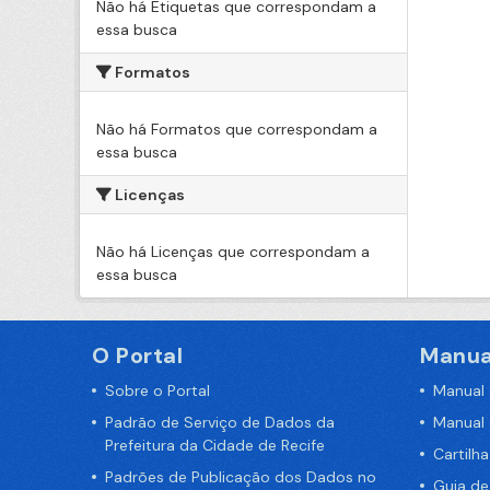
Não há Etiquetas que correspondam a
essa busca
Formatos
Não há Formatos que correspondam a
essa busca
Licenças
Não há Licenças que correspondam a
essa busca
O Portal
Manua
Sobre o Portal
Manual
Padrão de Serviço de Dados da
Manual
Prefeitura da Cidade de Recife
Cartilh
Padrões de Publicação dos Dados no
Guia d