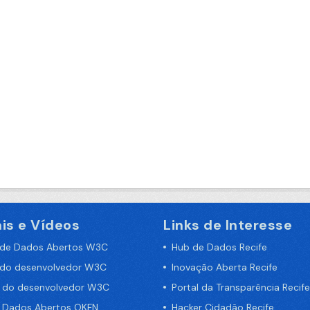
is e Vídeos
Links de Interesse
 de Dados Abertos W3C
Hub de Dados Recife
 do desenvolvedor W3C
Inovação Aberta Recife
a do desenvolvedor W3C
Portal da Transparência Recife
e Dados Abertos OKFN
Hacker Cidadão Recife