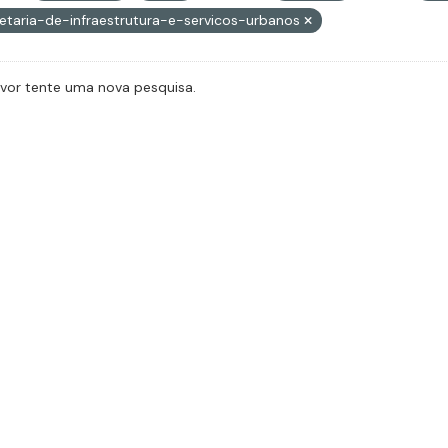
etaria-de-infraestrutura-e-servicos-urbanos
avor tente uma nova pesquisa.