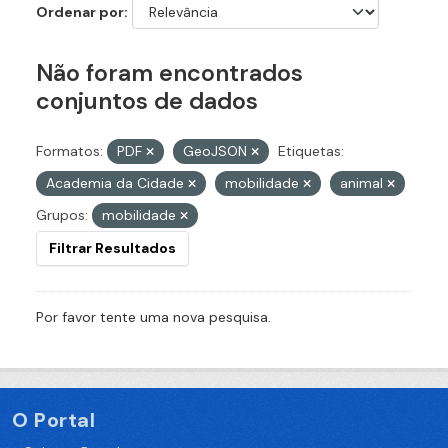
Ordenar por
Não foram encontrados
conjuntos de dados
Formatos:
PDF
GeoJSON
Etiquetas:
Academia da Cidade
mobilidade
animal
Grupos:
mobilidade
Filtrar Resultados
Por favor tente uma nova pesquisa.
O Portal