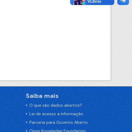
Saiba mais
O que são dados abertos?
Lei de acesso a informação
Parceria para Governo Aberto
Open Knowledge Foundation