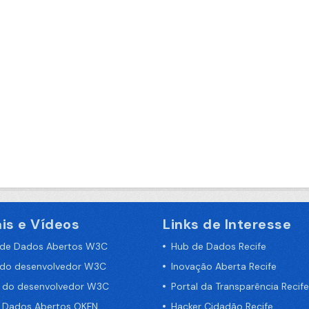
is e Vídeos
Links de Interesse
 de Dados Abertos W3C
Hub de Dados Recife
 do desenvolvedor W3C
Inovação Aberta Recife
a do desenvolvedor W3C
Portal da Transparência Recife
e Dados Abertos OKFN
Hacker Cidadão Recife