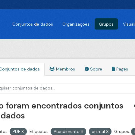
Conjuntos de dados
Organizações
Grupos
Visua
Conjuntos de dados
Membros
Sobre
Pages
o foram encontrados conjuntos
 dados
tos:
PDF
Etiquetas:
Atendimento
animal
Grupos: