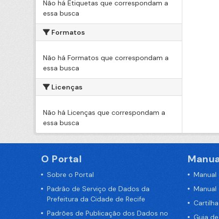
Não há Etiquetas que correspondam a
essa busca
Formatos
Não há Formatos que correspondam a
essa busca
Licenças
Não há Licenças que correspondam a
essa busca
O Portal
Manua
Sobre o Portal
Manual
Padrão de Serviço de Dados da
Manual
Prefeitura da Cidade de Recife
Cartilh
Padrões de Publicação dos Dados no
Guia d