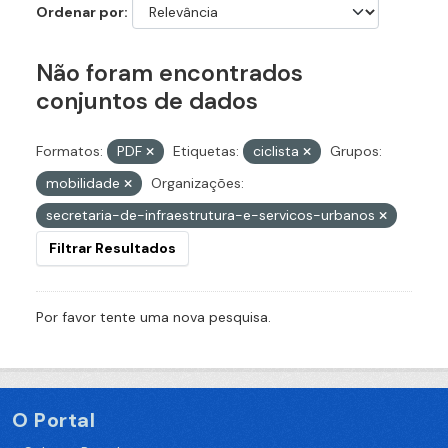
Ordenar por
Não foram encontrados
conjuntos de dados
Formatos:
PDF
Etiquetas:
ciclista
Grupos:
mobilidade
Organizações:
secretaria-de-infraestrutura-e-servicos-urbanos
Filtrar Resultados
Por favor tente uma nova pesquisa.
O Portal