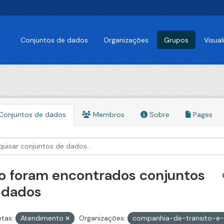
Conjuntos de dados
Organizações
Grupos
Visua
Conjuntos de dados
Membros
Sobre
Pages
o foram encontrados conjuntos
 dados
etas:
Atendimento
Organizações:
companhia-de-transito-e-