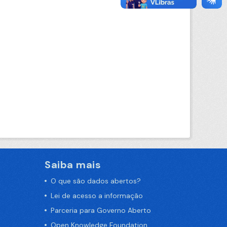
Saiba mais
O que são dados abertos?
Lei de acesso a informação
Parceria para Governo Aberto
Open Knowledge Foundation