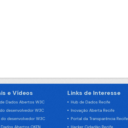
is e Vídeos
Links de Interesse
 de Dados Abertos W3C
Hub de Dados Recife
 do desenvolvedor W3C
Inovação Aberta Recife
a do desenvolvedor W3C
Portal da Transparência Recife
e Dados Abertos OKFN
Hacker Cidadão Recife