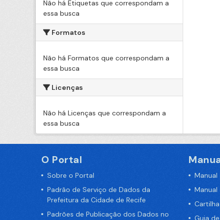
Não há Etiquetas que correspondam a
essa busca
Formatos
Não há Formatos que correspondam a
essa busca
Licenças
Não há Licenças que correspondam a
essa busca
O Portal
Manua
Sobre o Portal
Manual
Padrão de Serviço de Dados da
Manual
Prefeitura da Cidade de Recife
Cartilh
Padrões de Publicação dos Dados no
Guia d