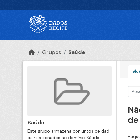
Ir para o conteúdo principal
Grupos
Saúde
Nã
de
Saúde
Este grupo armazena conjuntos de dad
Etiqu
os relacionados ao domínio Sáude.