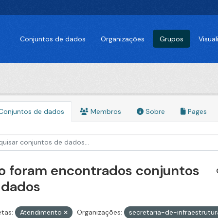
Conjuntos de dados
Organizações
Grupos
Visua
Conjuntos de dados
Membros
Sobre
Pages
o foram encontrados conjuntos
 dados
etas:
Atendimento
Organizações:
secretaria-de-infraestrut