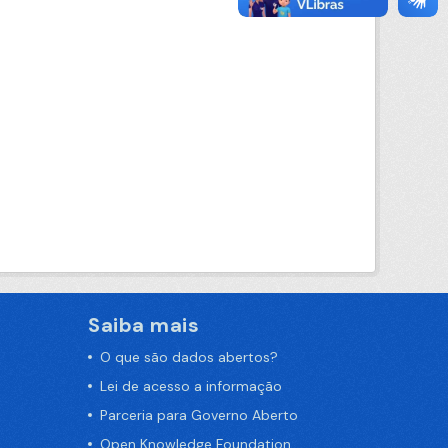
Saiba mais
O que são dados abertos?
Lei de acesso a informação
Parceria para Governo Aberto
Open Knowledge Foundation