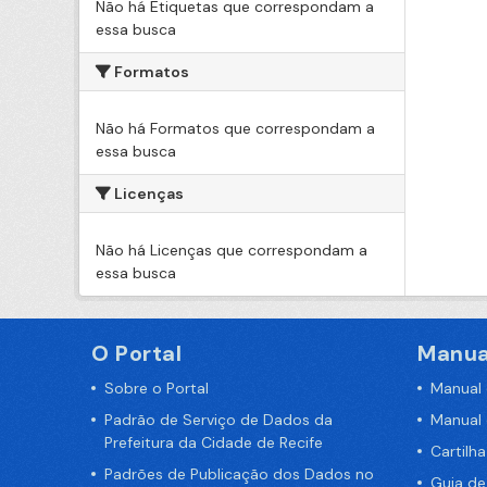
Não há Etiquetas que correspondam a
essa busca
Formatos
Não há Formatos que correspondam a
essa busca
Licenças
Não há Licenças que correspondam a
essa busca
O Portal
Manua
Sobre o Portal
Manual
Padrão de Serviço de Dados da
Manual
Prefeitura da Cidade de Recife
Cartilh
Padrões de Publicação dos Dados no
Guia d