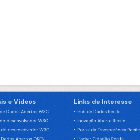
is e Vídeos
Links de Interesse
 de Dados Abertos W3C
Hub de Dados Recife
 do desenvolvedor W3C
Inovação Aberta Recife
a do desenvolvedor W3C
Portal da Transparência Recife
e Dados Abertos OKFN
Hacker Cidadão Recife