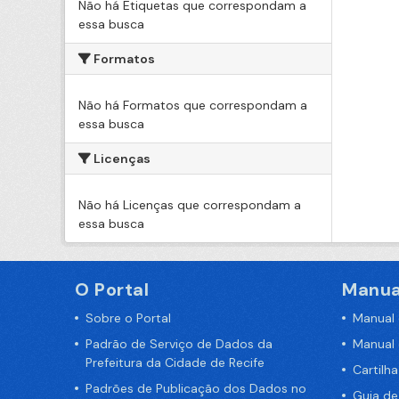
Não há Etiquetas que correspondam a
essa busca
Formatos
Não há Formatos que correspondam a
essa busca
Licenças
Não há Licenças que correspondam a
essa busca
O Portal
Manua
Sobre o Portal
Manual
Padrão de Serviço de Dados da
Manual
Prefeitura da Cidade de Recife
Cartilh
Padrões de Publicação dos Dados no
Guia d