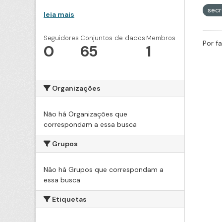
secr
leia mais
Seguidores
Conjuntos de dados
Membros
Por f
0
65
1
Organizações
Não há Organizações que
correspondam a essa busca
Grupos
Não há Grupos que correspondam a
essa busca
Etiquetas