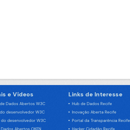
is e Vídeos
Links de Interesse
 de Dados Abertos W3C
Hub de Dados Recife
 do desenvolvedor W3C
Inovação Aberta Recife
a do desenvolvedor W3C
Portal da Transparência Recife
e Dados Abertos OKFN
Hacker Cidadão Recife