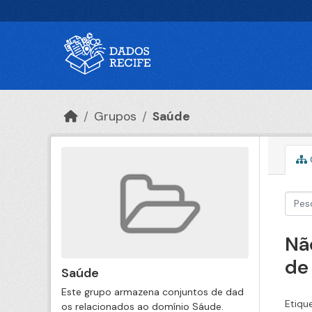
Ir para o conteúdo principal
Grupos
Saúde
Nã
de
Saúde
Este grupo armazena conjuntos de dad
Etiqu
os relacionados ao domínio Sáude.