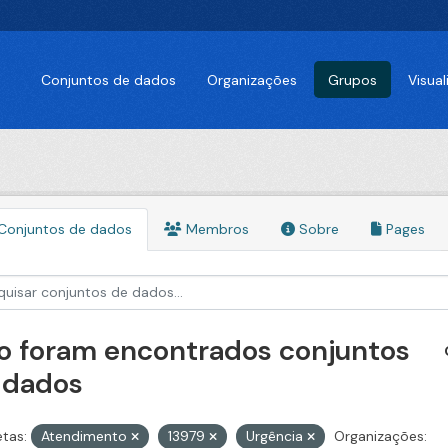
Conjuntos de dados
Organizações
Grupos
Visua
Conjuntos de dados
Membros
Sobre
Pages
o foram encontrados conjuntos
 dados
etas:
Atendimento
13979
Urgência
Organizações: