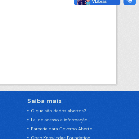
Saiba mais
O que são dados abertos?
Lei de acesso a informação
Parceria para Governo Aberto
Open Knowledge Foundation