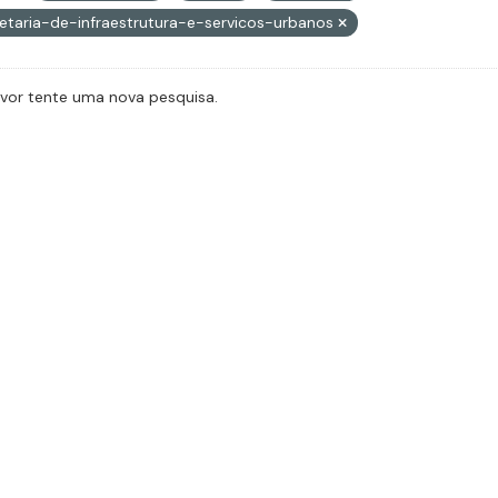
etaria-de-infraestrutura-e-servicos-urbanos
avor tente uma nova pesquisa.