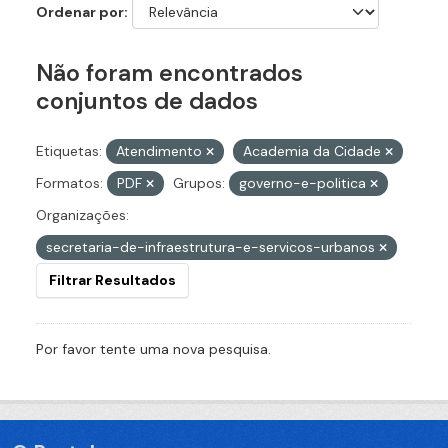
Ordenar por
Não foram encontrados
conjuntos de dados
Etiquetas:
Atendimento
Academia da Cidade
Formatos:
PDF
Grupos:
governo-e-politica
Organizações:
secretaria-de-infraestrutura-e-servicos-urbanos
Filtrar Resultados
Por favor tente uma nova pesquisa.