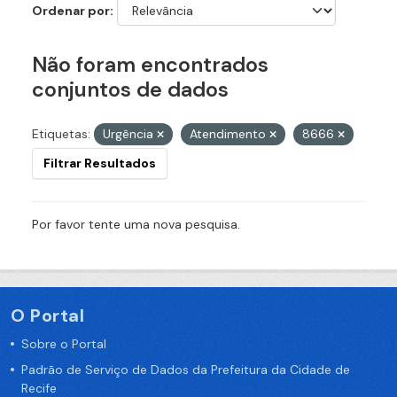
Ordenar por
Não foram encontrados
conjuntos de dados
Etiquetas:
Urgência
Atendimento
8666
Filtrar Resultados
Por favor tente uma nova pesquisa.
O Portal
Sobre o Portal
Padrão de Serviço de Dados da Prefeitura da Cidade de
Recife