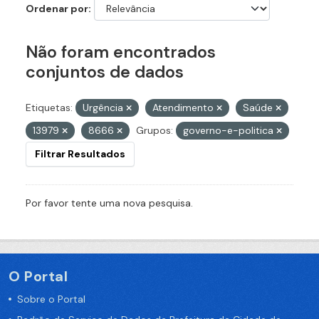
Ordenar por
Não foram encontrados
conjuntos de dados
Etiquetas:
Urgência
Atendimento
Saúde
13979
8666
Grupos:
governo-e-politica
Filtrar Resultados
Por favor tente uma nova pesquisa.
O Portal
Sobre o Portal