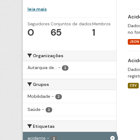
leia mais
Acid
Seguidores
Conjuntos de dados
Membros
Dados
0
65
1
no fo
JSON
Organizações
Acid
Autarquia de...
-
2
Dados
regis
Grupos
CSV
Mobilidade
-
2
Saúde
-
2
Etiquetas
acidente
-
2