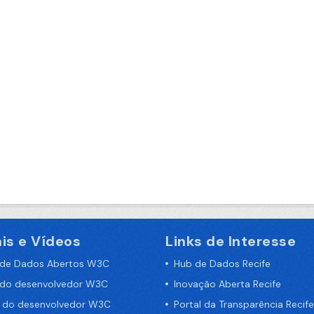
is e Vídeos
Links de Interesse
 de Dados Abertos W3C
Hub de Dados Recife
 do desenvolvedor W3C
Inovação Aberta Recife
a do desenvolvedor W3C
Portal da Transparência Recife