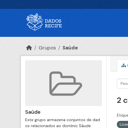
Ir para o conteúdo principal
Grupos
Saúde
2 
Saúde
Etiqu
Este grupo armazena conjuntos de dad
Lic
os relacionados ao domínio Sáude.