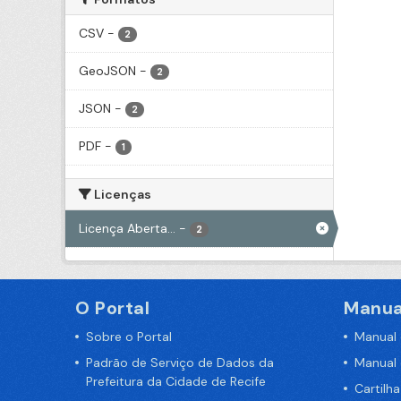
CSV
-
2
GeoJSON
-
2
JSON
-
2
PDF
-
1
Licenças
Licença Aberta...
-
2
O Portal
Manua
Sobre o Portal
Manual
Padrão de Serviço de Dados da
Manual
Prefeitura da Cidade de Recife
Cartilh