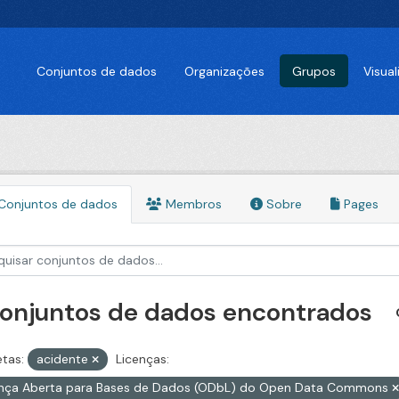
Conjuntos de dados
Organizações
Grupos
Visua
Conjuntos de dados
Membros
Sobre
Pages
conjuntos de dados encontrados
etas:
acidente
Licenças:
ença Aberta para Bases de Dados (ODbL) do Open Data Commons