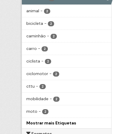
animal
-
2
bicicleta
-
2
caminhão
-
2
carro
-
2
ciclista
-
2
ciclomotor
-
2
cttu
-
2
mobilidade
-
2
moto
-
2
Mostrar mais Etiquetas
Formatos