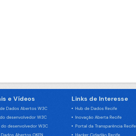
is e Vídeos
Links de Interesse
 de Dados Abertos W3C
Hub de Dados Recife
 do desenvolvedor W3C
Inovação Aberta Recife
a do desenvolvedor W3C
Portal da Transparência Recife
e Dados Abertos OKFN
Hacker Cidadão Recife