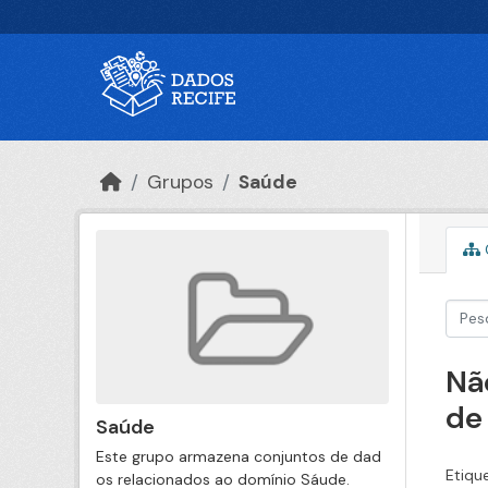
Ir para o conteúdo principal
Grupos
Saúde
Nã
de
Saúde
Este grupo armazena conjuntos de dad
Etiqu
os relacionados ao domínio Sáude.