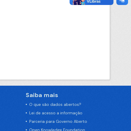
Saiba mais
O que são dados abertos?
Lei de acesso a informação
Parceria para Governo Aberto
Open Knowledge Foundation