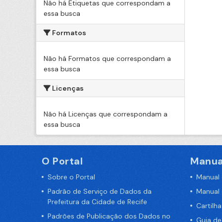
Não há Etiquetas que correspondam a
essa busca
Formatos
Não há Formatos que correspondam a
essa busca
Licenças
Não há Licenças que correspondam a
essa busca
O Portal
Manua
Sobre o Portal
Manual
Padrão de Serviço de Dados da
Manual
Prefeitura da Cidade de Recife
Cartilh
Padrões de Publicação dos Dados no
Guia d