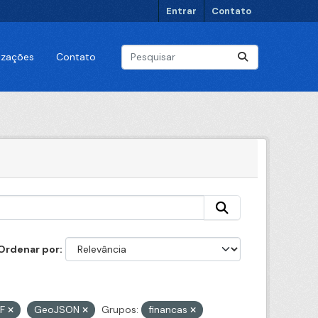
Entrar
Contato
lizações
Contato
Ordenar por
DF
GeoJSON
Grupos:
financas