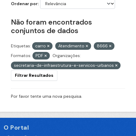
Ordenar por
Não foram encontrados
conjuntos de dados
Etiquetas:
carro
Atendimento
8666
Formatos:
PDF
Organizações:
secretaria-de-infraestrutura-e-servicos-urbanos
Filtrar Resultados
Por favor tente uma nova pesquisa.
O Portal