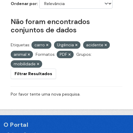
Ordenar por
Não foram encontrados
conjuntos de dados
Etiquetas:
carro
Urgência
acidente
animal
Formatos:
PDF
Grupos:
mobilidade
Filtrar Resultados
Por favor tente uma nova pesquisa.
O Portal