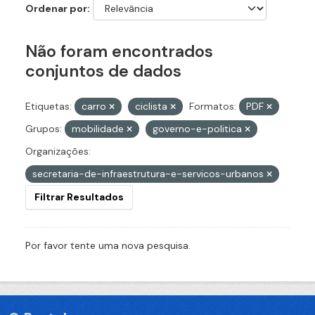
Ordenar por
Não foram encontrados
conjuntos de dados
Etiquetas:
carro
ciclista
Formatos:
PDF
Grupos:
mobilidade
governo-e-politica
Organizações:
secretaria-de-infraestrutura-e-servicos-urbanos
Filtrar Resultados
Por favor tente uma nova pesquisa.