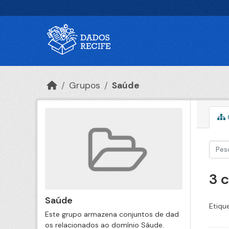
Ir para o conteúdo principal
Grupos
Saúde
3 
Saúde
Etiqu
Este grupo armazena conjuntos de dad
os relacionados ao domínio Sáude.