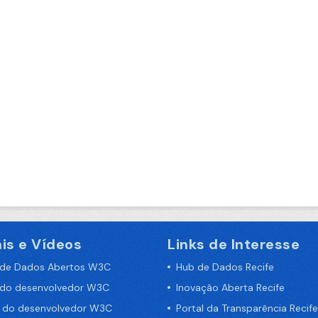
is e Vídeos
Links de Interesse
 de Dados Abertos W3C
Hub de Dados Recife
 do desenvolvedor W3C
Inovação Aberta Recife
a do desenvolvedor W3C
Portal da Transparência Recife