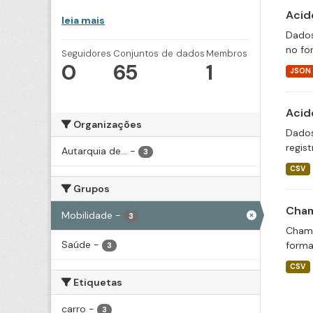
Acid
leia mais
Dados
no fo
Seguidores
Conjuntos de dados
Membros
0
65
1
JSON
Acid
Organizações
Dados
regis
Autarquia de...
-
3
CSV
Grupos
Cham
Mobilidade
-
3
Chama
Saúde
-
forma
3
CSV
Etiquetas
carro
-
3