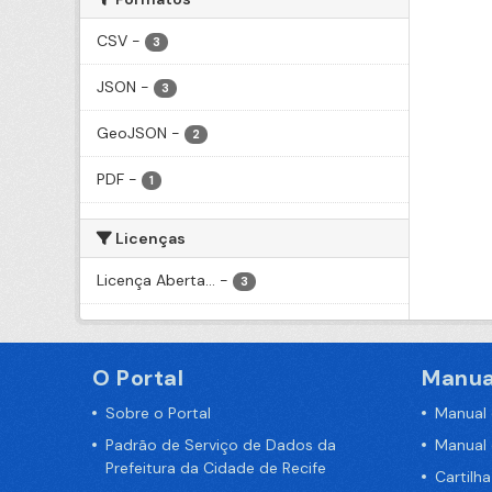
CSV
-
3
JSON
-
3
GeoJSON
-
2
PDF
-
1
Licenças
Licença Aberta...
-
3
O Portal
Manua
Sobre o Portal
Manual
Padrão de Serviço de Dados da
Manual
Prefeitura da Cidade de Recife
Cartilh