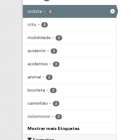
ciclista
-
3
cttu
-
3
mobilidade
-
3
acidente
-
2
acidentes
-
2
animal
-
2
bicicleta
-
2
caminhão
-
2
ciclomotor
-
2
Mostrar mais Etiquetas
Formatos