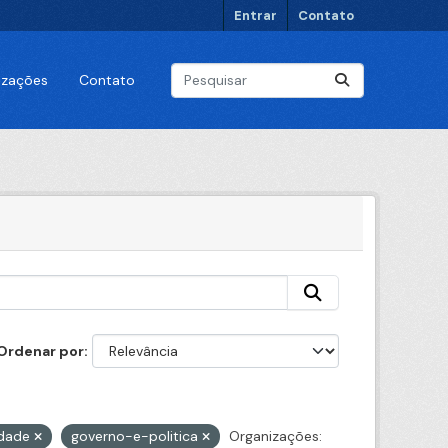
Entrar
Contato
lizações
Contato
Ordenar por
idade
governo-e-politica
Organizações: