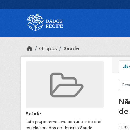
Ir para o conteúdo principal
Grupos
Saúde
Nã
de
Saúde
Este grupo armazena conjuntos de dad
Etiqu
os relacionados ao domínio Sáude.