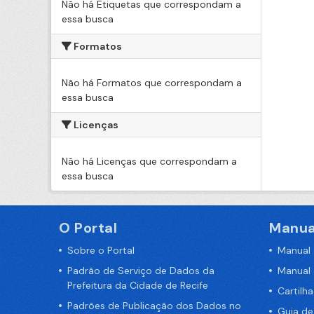
Não há Etiquetas que correspondam a
essa busca
Formatos
Não há Formatos que correspondam a
essa busca
Licenças
Não há Licenças que correspondam a
essa busca
O Portal
Manua
Sobre o Portal
Manual
Padrão de Serviço de Dados da
Manual
Prefeitura da Cidade de Recife
Cartilh
Padrões de Publicação dos Dados no
Guia d