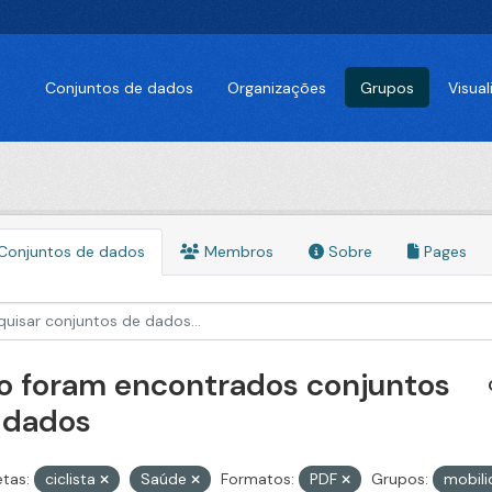
Conjuntos de dados
Organizações
Grupos
Visua
Conjuntos de dados
Membros
Sobre
Pages
o foram encontrados conjuntos
 dados
etas:
ciclista
Saúde
Formatos:
PDF
Grupos:
mobil