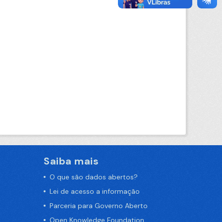
Saiba mais
O que são dados abertos?
Lei de acesso a informação
Parceria para Governo Aberto
Open Knowledge Foundation