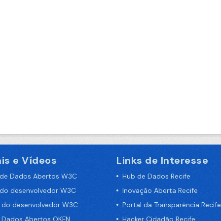
is e Vídeos
Links de Interesse
 de Dados Abertos W3C
Hub de Dados Recife
 do desenvolvedor W3C
Inovação Aberta Recife
a do desenvolvedor W3C
Portal da Transparência Recife
e Dados Abertos OKFN
Hacker Cidadão Recife