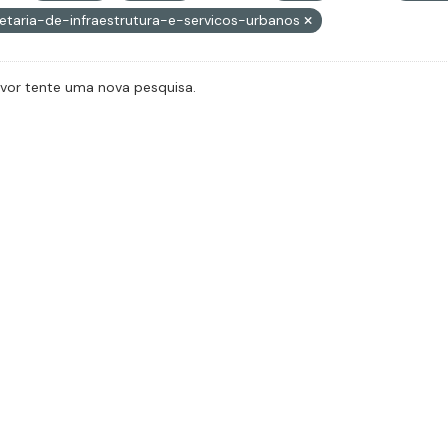
etaria-de-infraestrutura-e-servicos-urbanos
avor tente uma nova pesquisa.