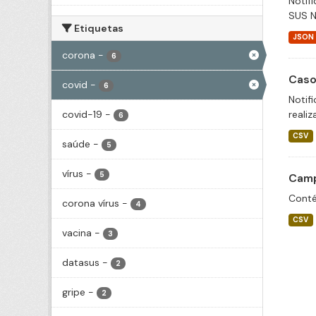
Notif
SUS N
Etiquetas
JSON
corona
-
6
Caso
covid
-
6
Notif
covid-19
-
realiz
6
CSV
saúde
-
5
vírus
-
5
Camp
Conté
corona vírus
-
4
CSV
vacina
-
3
datasus
-
2
gripe
-
2