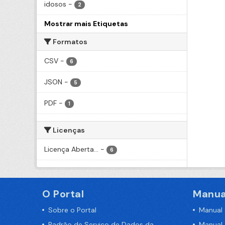
idosos
-
2
Mostrar mais Etiquetas
Formatos
CSV
-
6
JSON
-
5
PDF
-
1
Licenças
Licença Aberta...
-
6
O Portal
Manua
Sobre o Portal
Manual
Padrão de Serviço de Dados da
Manual