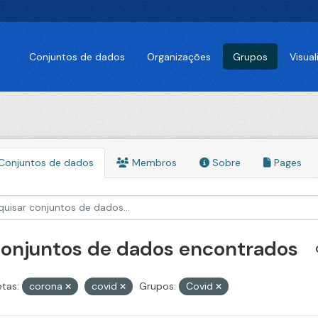
Conjuntos de dados
Organizações
Grupos
Visua
Conjuntos de dados
Membros
Sobre
Pages
conjuntos de dados encontrados
etas:
corona
covid
Grupos:
Covid