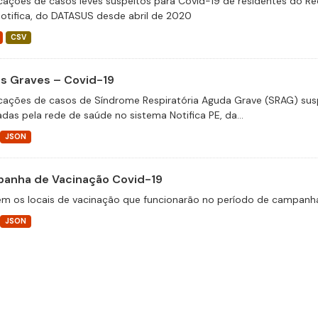
icações de casos leves suspeitos para Covid-19 de residentes do Re
otifica, do DATASUS desde abril de 2020
CSV
s Graves – Covid-19
icações de casos de Síndrome Respiratória Aguda Grave (SRAG) susp
adas pela rede de saúde no sistema Notifica PE, da...
JSON
anha de Vacinação Covid-19
m os locais de vacinação que funcionarão no período de campanha
JSON