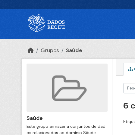
Ir para o conteúdo principal
Grupos
Saúde
6 
Saúde
Etiqu
Este grupo armazena conjuntos de dad
os relacionados ao domínio Sáude.