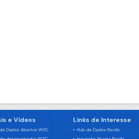
is e Vídeos
Links de Interesse
 de Dados Abertos W3C
Hub de Dados Recife
 do desenvolvedor W3C
Inovação Aberta Recife