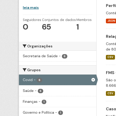
Perf
leia mais
Conté
Seguidores
Conjuntos de dados
Membros
JSON
0
65
1
Rela
Conté
Organizações
de 80
Secretaria de Saúde
-
6
CSV
Grupos
FMS 
Covid
-
São o
6
8.666
Saúde
-
6
CSV
Finanças
-
1
Caso
Governo e Política
-
1